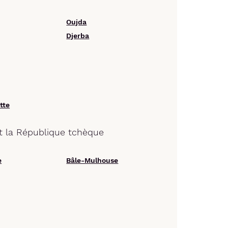
Oujda
Djerba
tte
et la République tchèque
e
Bâle-Mulhouse