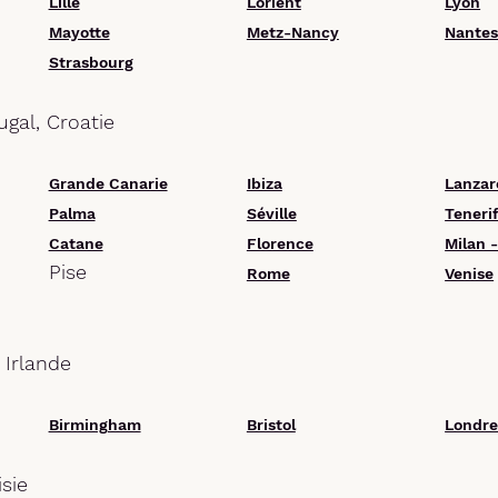
Lille
Lorient
Lyon
Mayotte
Metz-Nancy
Nante
Strasbourg
ugal, Croatie
Grande Canarie
Ibiza
Lanzar
Palma
Séville
Teneri
Catane
Florence
Milan 
Pise
Rome
Venise
 Irlande
Birmingham
Bristol
Londre
isie