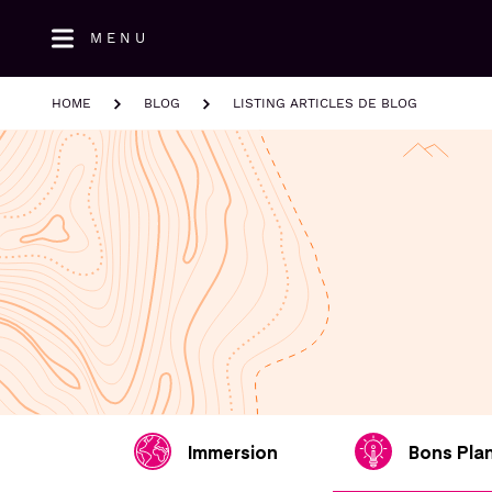
Aller
MENU
au
contenu
principal
HOME
BLOG
LISTING ARTICLES DE BLOG
Immersion
Bons Pla