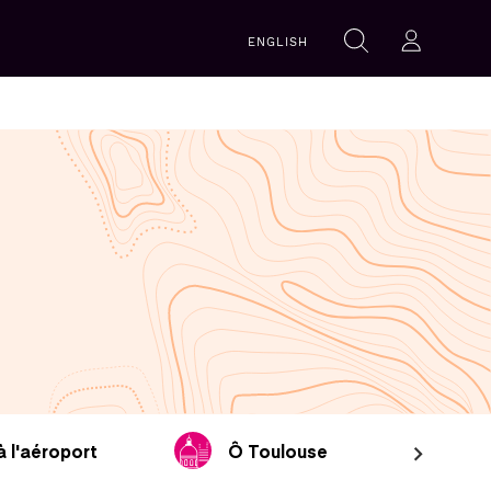
Recherche
ENGLISH
Rechercher
Se con
à l'aéroport
Ô Toulouse
Ôri