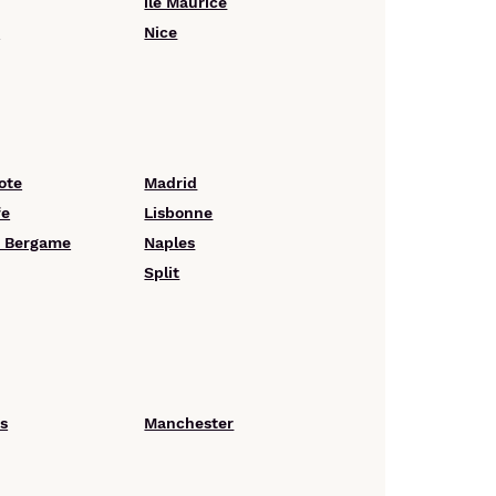
île Maurice
s
Nice
ote
Madrid
fe
Lisbonne
- Bergame
Naples
Split
s
Manchester