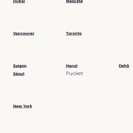
Dubaï
Mascate
Vancouver
Toronto
Saigon
Hanoï
Dehli
Pucket
Séoul
New York