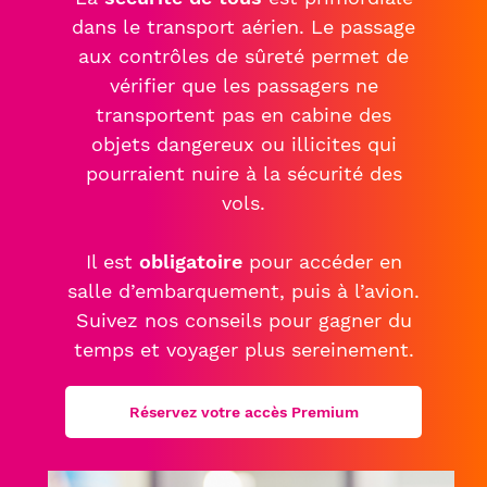
Services
Taxi
Politique sociale
Passer le contrôle sûreté
dans le transport aérien. Le passage
Week-end friendly
Liaisons Bus
Animations culturelles
aux contrôles de sûreté permet de
Politique sociétale
Passer le contrôles aux frontières
vérifier que les passagers ne
Service Voiturier
Détente et divertissement
Confiance clients
Duty-free
Compagnies & Charters
transportent pas en cabine des
Hôtel et salle de réunion
objets dangereux ou illicites qui
Consigne et expédition d'objets
Compagnies aériennes
Location de voitures
pourraient nuire à la sécurité des
Station de recharge électrique
Vols Charters
vols.
Après votre voyage
Réservez votre parking
Shop & Collect
Il est
obligatoire
pour accéder en
Bagages perdus et objets trouvés
Réservez vos billets d'avion
salle d’embarquement, puis à l’avion.
Douane
Suivi de commande de billets
Suivez nos conseils pour gagner du
temps et voyager plus sereinement.
Détaxe
Réservez votre accès Premium
Passagers
Voyager en Famille