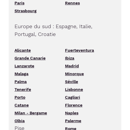
Paris
Rennes
Strasbourg
Europe du sud : Espagne, Italie,
Portugal, Croatie
Alicante
Fuerteventura
Grande Canarie
Ibiza
Lanzarote
Madrid
Malaga
Minorque
Palma
Séville
Tenerife
Lisbonne
Porto
Cagliari
Catane
Florence
Milan - Bergame
Naples
Olbia
Palerme
Pise
Rome