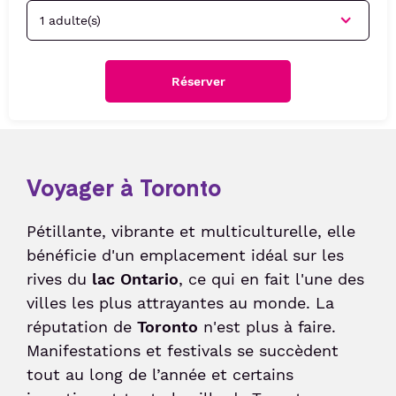
Services
Taxi
Politique sociale
Passer le contrôle sûreté
Week-end friendly
Liaisons Bus
Animations culturelles
Politique sociétale
Passer le contrôles aux frontières
Service Voiturier
Détente et divertissement
Confiance clients
Réserver
Duty-free
Compagnies & Charters
Hôtel et salle de réunion
Consigne et expédition d'objets
Compagnies aériennes
Location de voitures
Station de recharge électrique
Vols Charters
Après votre voyage
Voyager à Toronto
Réservez votre parking
Shop & Collect
Bagages perdus et objets trouvés
Réservez vos billets d'avion
Pétillante, vibrante et multiculturelle, elle
Douane
bénéficie d'un emplacement idéal sur les
Suivi de commande de billets
rives du
lac Ontario
, ce qui en fait l'une des
Détaxe
villes les plus attrayantes au monde. La
réputation de
Toronto
n'est plus à faire.
Passagers
Manifestations et festivals se succèdent
tout au long de l’année et certains
Voyager en Famille