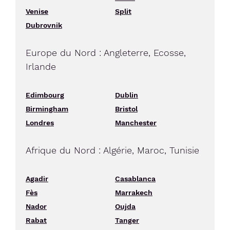
Venise
Split
Dubrovnik
Europe du Nord : Angleterre, Ecosse,
Irlande
Edimbourg
Dublin
Birmingham
Bristol
Londres
Manchester
Afrique du Nord : Algérie, Maroc, Tunisie
Agadir
Casablanca
Fès
Marrakech
Nador
Oujda
Rabat
Tanger