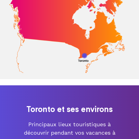
Toronto et ses environs
Principaux lieux touristiques à
découvrir pendant vos vacances à