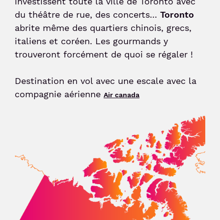
investissent toute la ville de Toronto avec
du théâtre de rue, des concerts...
Toronto
Sénior et PMR
abrite même des quartiers chinois, grecs,
italiens et coréen. Les gourmands y
trouveront forcément de quoi se régaler !
Voyageur avec un animal
Destination en vol avec une escale avec la
Enfant non-accompagné
compagnie aérienne
Air canada
Meet & Greet