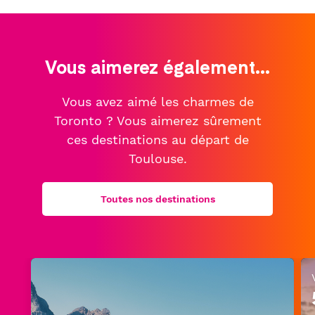
Vous aimerez également...
Vous avez aimé les charmes de
Toronto ? Vous aimerez sûrement
ces destinations au départ de
Toulouse.
Toutes nos destinations