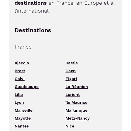
destinations
en France, en Europe et à
l'international.
Destinations
France
Ajaccio
Bastia
Brest
Caen
Calvi
Figari
Guadeloupe
La Réunion
Lille
Lorient
Lyon
île Maurice
Marseille
Martinique
Mayotte
Metz-Nancy
Nantes
Nice