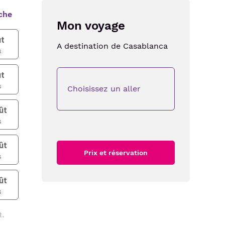
che
Mon voyage
t
A destination de
Casablanca
s
t
s
Choisissez un aller
ût
s
ût
Prix et réservation
s
ût
s
t.