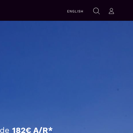
Recherche
ENGLISH
Rechercher
Se con
r de
182€ A/R*