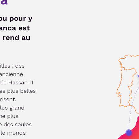
ou pour y
anca est
se rend au
lles : des
'ancienne
uée Hassan-II
es plus belles
risent.
plus grand
me plus
e des seules
 le monde