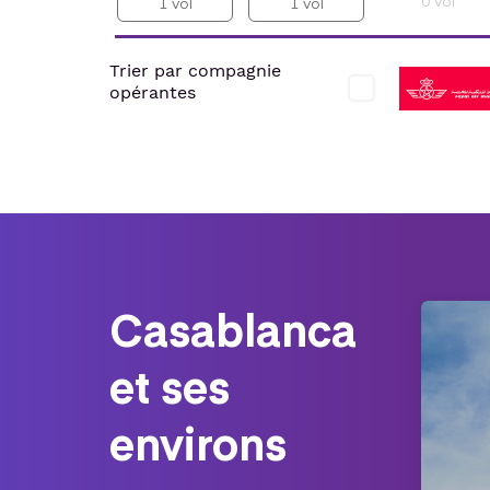
0
vol
1
vol
1
vol
Trier par compagnie
opérantes
Casablanca
et ses
environs