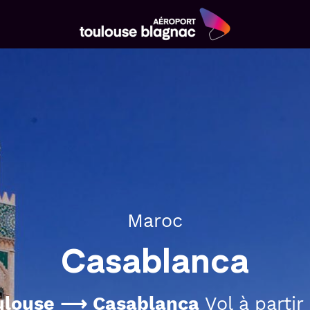
Aéroport
Toulouse
Blagnac
Maroc
Casablanca
ulouse ⟶ Casablanca
Vol à parti