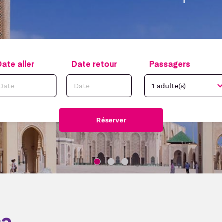
ate aller
Date retour
Passagers
Réserver
ca