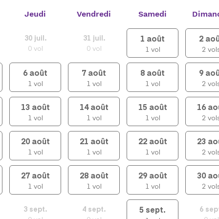
Jeudi
Vendredi
Samedi
Diman
1
août
2
aoû
30
juil.
31
juil.
0
vol
0
vol
1
vol
2
vol
6
août
7
août
8
août
9
aoû
1
vol
1
vol
1
vol
2
vol
13
août
14
août
15
août
16
ao
1
vol
1
vol
1
vol
2
vol
20
août
21
août
22
août
23
ao
1
vol
1
vol
1
vol
2
vol
27
août
28
août
29
août
30
ao
1
vol
1
vol
1
vol
2
vol
5
sept.
3
sept.
4
sept.
6
sep