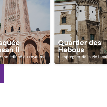
squée
Quartier des
san II
Habous
grand édifice du royaume
S'imprégner de la vie loca