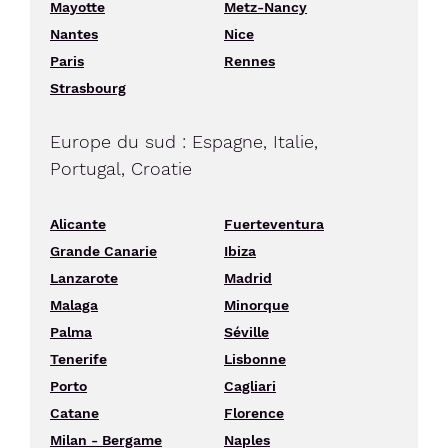
Mayotte
Metz-Nancy
Nantes
Nice
Paris
Rennes
Strasbourg
Europe du sud : Espagne, Italie,
Portugal, Croatie
Alicante
Fuerteventura
Grande Canarie
Ibiza
Lanzarote
Madrid
Malaga
Minorque
Palma
Séville
Tenerife
Lisbonne
Porto
Cagliari
Catane
Florence
Milan - Bergame
Naples