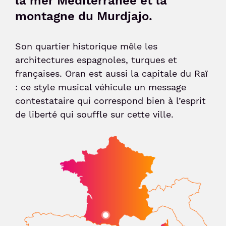
la mer Méditerranée et la
montagne du Murdjajo.
Sénior et PMR
Son quartier historique mêle les
Voyageur avec un animal
architectures espagnoles, turques et
françaises. Oran est aussi la capitale du Raï
: ce style musical véhicule un message
Enfant non-accompagné
contestataire qui correspond bien à l’esprit
de liberté qui souffle sur cette ville.
Meet & Greet