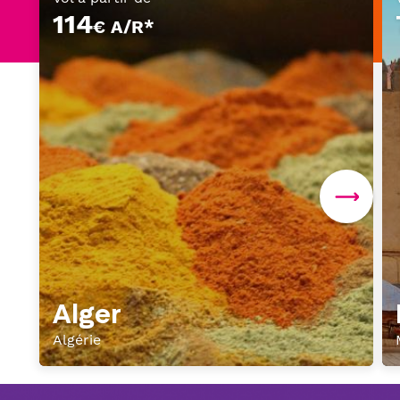
114
€ A/R*
Alger
Algérie