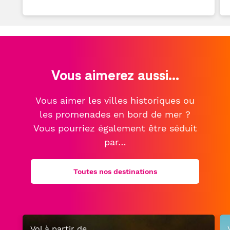
Vous aimerez aussi...
Vous aimer les villes historiques ou
les promenades en bord de mer ?
Vous pourriez également être séduit
par…
Toutes nos destinations
Vol à partir de