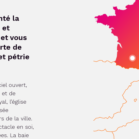
nté la
 et
 et vous
orte de
et pétrie
iel ouvert,
 et de
l, l’église
sée
 de la ville.
tacle en soi,
es. La baie