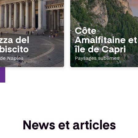
Côte
zza del
Amalfitaine et
biscito
île de Capri
 de Naples
Paysages sublimes
News et articles