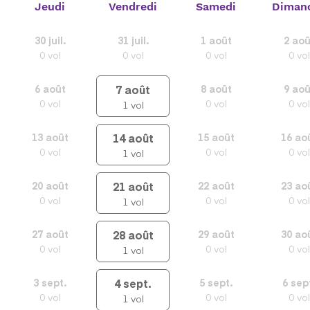
Jeudi
Vendredi
Samedi
Diman
30
juil.
31
juil.
1
août
2
aoû
0
vol
0
vol
0
vol
0
vol
7
août
6
août
8
août
9
aoû
0
vol
0
vol
0
vol
1
vol
14
août
13
août
15
août
16
ao
0
vol
0
vol
0
vol
1
vol
21
août
20
août
22
août
23
ao
0
vol
0
vol
0
vol
1
vol
28
août
27
août
29
août
30
ao
0
vol
0
vol
0
vol
1
vol
4
sept.
3
sept.
5
sept.
6
sep
0
vol
0
vol
0
vol
1
vol