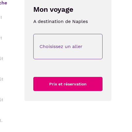
che
Mon voyage
t
A destination de
Naples
t
Choisissez un aller
ût
ût
Prix et réservation
ût
t.