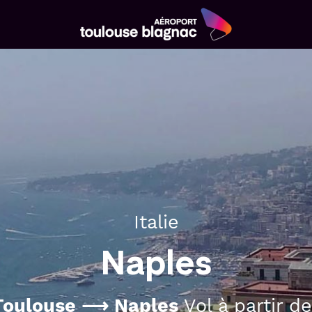
Aéroport
Toulouse
Blagnac
Italie
Naples
Toulouse ⟶ Naples
Vol à partir d