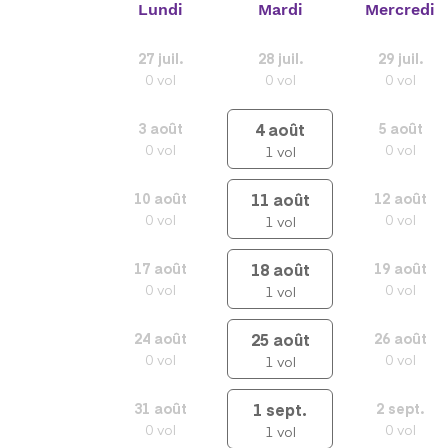
Lundi
Mardi
Mercredi
27
juil.
28
juil.
29
juil.
0
vol
0
vol
0
vol
4
août
3
août
5
août
0
vol
0
vol
1
vol
11
août
10
août
12
août
0
vol
0
vol
1
vol
18
août
17
août
19
août
0
vol
0
vol
1
vol
25
août
24
août
26
août
0
vol
0
vol
1
vol
1
sept.
31
août
2
sept.
0
vol
0
vol
1
vol