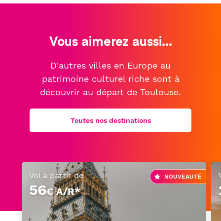
Vous aimerez aussi...
D'autres villes en Europe au
patrimoine culturel riche sont à
découvrir au départ de Toulouse.
Toutes nos destinations
Vol à partir de
NOUVEAUTÉ
56
€ A/R*