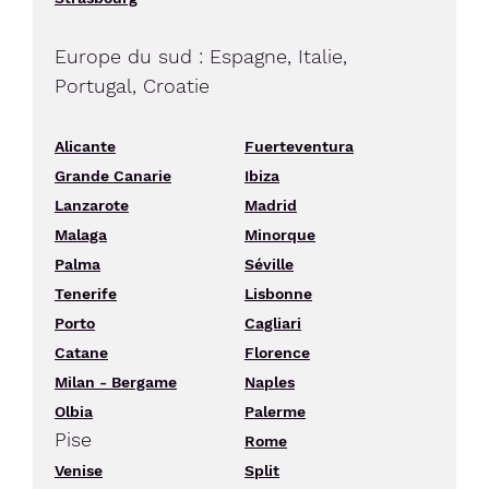
Europe du sud : Espagne, Italie,
Portugal, Croatie
Alicante
Fuerteventura
Grande Canarie
Ibiza
Lanzarote
Madrid
Malaga
Minorque
Palma
Séville
Tenerife
Lisbonne
Porto
Cagliari
Catane
Florence
Milan - Bergame
Naples
Olbia
Palerme
Pise
Rome
Venise
Split