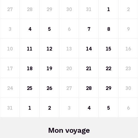
27
28
29
30
31
1
2
3
4
5
6
7
8
9
10
11
12
13
14
15
16
17
18
19
20
21
22
23
24
25
26
27
28
29
30
31
1
2
3
4
5
6
Mon voyage