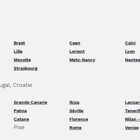
Brest
Caen
Calvi
Lille
Lorient
Lyon
Mayotte
Metz-Nancy
Nante
Strasbourg
ugal, Croatie
Grande Canarie
Ibiza
Lanzar
Palma
Séville
Teneri
Catane
Florence
Milan 
Pise
Rome
Venise