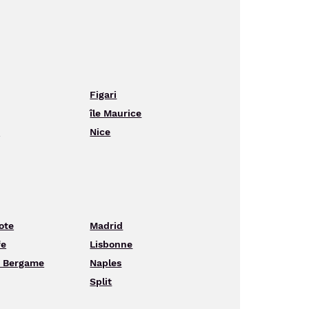
Figari
île Maurice
s
Nice
ote
Madrid
fe
Lisbonne
- Bergame
Naples
Split