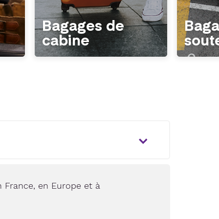
Bagages de
Baga
cabine
sout
 France, en Europe et à