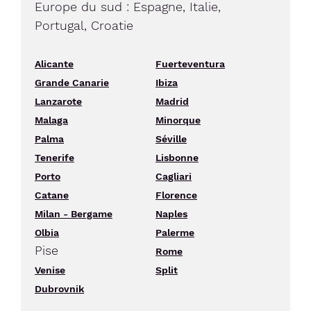
Europe du sud : Espagne, Italie,
Portugal, Croatie
Alicante
Fuerteventura
Grande Canarie
Ibiza
Lanzarote
Madrid
Malaga
Minorque
Palma
Séville
Tenerife
Lisbonne
Porto
Cagliari
Catane
Florence
Milan - Bergame
Naples
Olbia
Palerme
Pise
Rome
Venise
Split
Dubrovnik