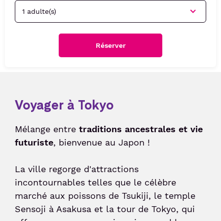
Services
Taxi
Politique sociale
Passer le contrôle sûreté
Week-end friendly
Liaisons Bus
Animations culturelles
Politique sociétale
Passer le contrôles aux frontières
Service Voiturier
Détente et divertissement
Confiance clients
Réserver
Duty-free
Compagnies & Charters
Hôtel et salle de réunion
Consigne et expédition d'objets
Compagnies aériennes
Location de voitures
Station de recharge électrique
Vols Charters
Après votre voyage
Voyager à Tokyo
Réservez votre parking
Shop & Collect
Bagages perdus et objets trouvés
Réservez vos billets d'avion
Mélange entre
traditions ancestrales et vie
Douane
futuriste
Suivi de commande de billets
, bienvenue au Japon !
Détaxe
La ville regorge d'attractions
incontournables telles que le célèbre
Passagers
marché aux poissons de Tsukiji, le temple
Sensoji à Asakusa et la tour de Tokyo, qui
Voyager en Famille