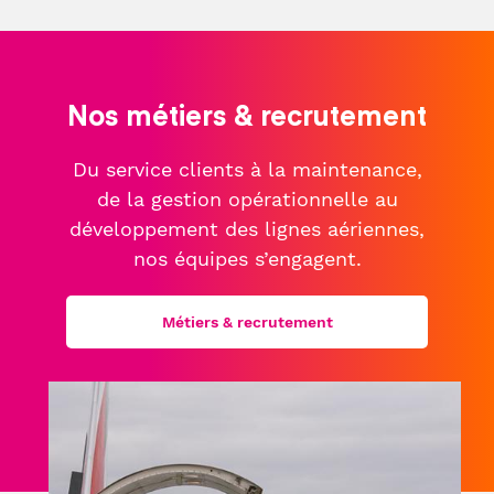
Nos métiers & recrutement
Du service clients à la maintenance,
de la gestion opérationnelle au
développement des lignes aériennes,
nos équipes s’engagent.
Métiers & recrutement