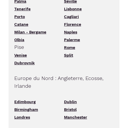
Palma
Séville
Tenerife
Lisbonne
Porto
Cagliari
Catane
Florence
Milan - Bergame
Naples
Olbia
Palerme
Pise
Rome
Venise
Split
Dubrovnik
Europe du Nord : Angleterre, Ecosse,
Irlande
Edimbourg
Dublin
Birmingham
Bristol
Londres
Manchester