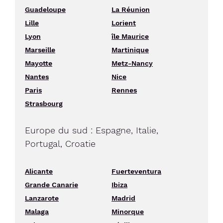
Guadeloupe
La Réunion
Lille
Lorient
Lyon
île Maurice
Marseille
Martinique
Mayotte
Metz-Nancy
Nantes
Nice
Paris
Rennes
Strasbourg
Europe du sud : Espagne, Italie,
Portugal, Croatie
Alicante
Fuerteventura
Grande Canarie
Ibiza
Lanzarote
Madrid
Malaga
Minorque