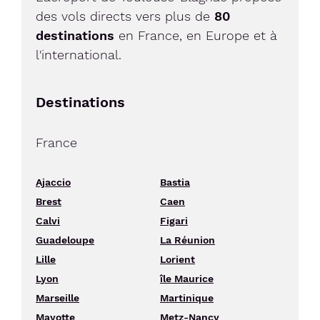
des vols directs vers plus de
80
destinations
en France, en Europe et à
l'international.
Destinations
France
Ajaccio
Bastia
Brest
Caen
Calvi
Figari
Guadeloupe
La Réunion
Lille
Lorient
Lyon
île Maurice
Marseille
Martinique
Mayotte
Metz-Nancy