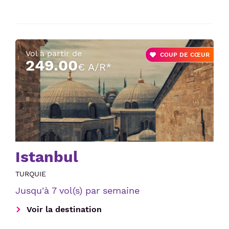
Vol à partir de
COUP DE CŒUR
249.00
€ A/R*
Istanbul
TURQUIE
Jusqu'à 7 vol(s) par semaine
Voir la destination