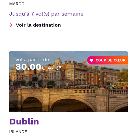
MAROC
Jusqu'à 7 vol(s) par semaine
Voir la destination
Vol à partir de
COUP DE CŒUR
80.00
€ A/R*
Dublin
IRLANDE