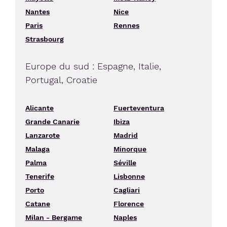
Nantes
Nice
Paris
Rennes
Strasbourg
Europe du sud : Espagne, Italie,
Portugal, Croatie
Alicante
Fuerteventura
Grande Canarie
Ibiza
Lanzarote
Madrid
Malaga
Minorque
Palma
Séville
Tenerife
Lisbonne
Porto
Cagliari
Catane
Florence
Milan - Bergame
Naples