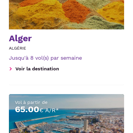
Alger
ALGÉRIE
Jusqu'à 8 vol(s) par semaine
Voir la destination
Vol à partir de
65.00
€ A/R*