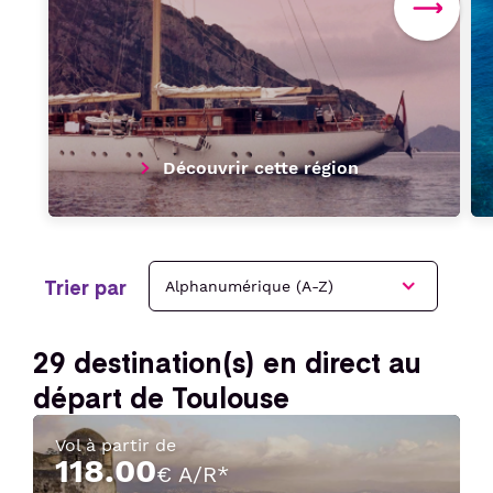
Découvrir cette région
Trier par
29
destination(s) en direct au
départ de Toulouse
Vol à partir de
118.00
€ A/R*