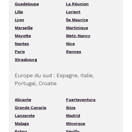
Guadeloupe
La Réunion
Lille
Lorient
Lyon
île Maurice
Marseille
Martinique
Mayotte
Metz-Nancy
Nantes
Nice
Paris
Rennes
Strasbourg
Europe du sud : Espagne, Italie,
Portugal, Croatie
Alicante
Fuerteventura
Grande Canarie
Ibiza
Lanzarote
Madrid
Malaga
Minorque
Palma
Séville