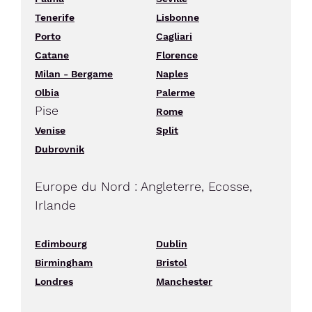
Tenerife
Lisbonne
Porto
Cagliari
Catane
Florence
Milan - Bergame
Naples
Olbia
Palerme
Pise
Rome
Venise
Split
Dubrovnik
Europe du Nord : Angleterre, Ecosse,
Irlande
Edimbourg
Dublin
Birmingham
Bristol
Londres
Manchester