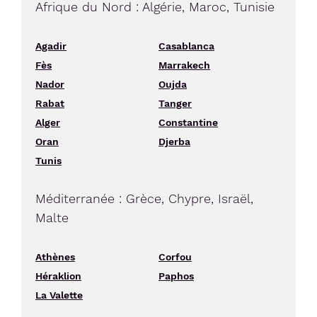
Afrique du Nord : Algérie, Maroc, Tunisie
Agadir
Casablanca
Fès
Marrakech
Nador
Oujda
Rabat
Tanger
Alger
Constantine
Oran
Djerba
Tunis
Méditerranée : Grèce, Chypre, Israël,
Malte
Athènes
Corfou
Héraklion
Paphos
La Valette