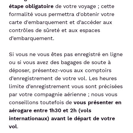
Services
Taxi
Politique sociale
étape obligatoire
Passer le contrôle sûreté
de votre voyage ; cette
Week-end friendly
Liaisons Bus
Animations culturelles
formalité vous permettra d'obtenir votre
Politique sociétale
Passer le contrôles aux frontières
carte d'embarquement et d’accéder aux
Service Voiturier
Détente et divertissement
Confiance clients
Duty-free
contrôles de sûreté et aux espaces
Compagnies & Charters
Hôtel et salle de réunion
d’embarquement.
Consigne et expédition d'objets
Compagnies aériennes
Location de voitures
Station de recharge électrique
Si vous ne vous êtes pas enregistré en ligne
Vols Charters
Après votre voyage
ou si vous avez des bagages de soute à
Réservez votre parking
Shop & Collect
déposer, présentez-vous aux comptoirs
Bagages perdus et objets trouvés
Réservez vos billets d'avion
d’enregistrement de votre vol. Les heures
Douane
Suivi de commande de billets
limite d’enregistrement vous sont précisées
par votre compagnie aérienne ; nous vous
Détaxe
conseillons toutefois de
vous présenter en
aérogare entre 1h30 et 2h (vols
Passagers
internationaux) avant le départ de votre
vol
.
Voyager en Famille