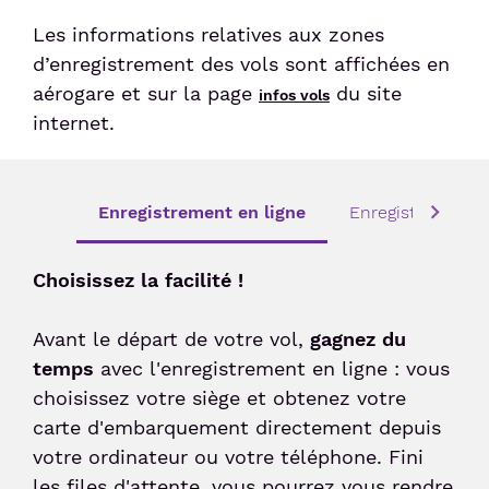
Les informations relatives aux zones
Sénior et PMR
d’enregistrement des vols sont affichées en
aérogare et sur la page
du site
infos vols
internet.
Voyageur avec un animal
Enfant non-accompagné
Enregistrement en ligne
Enregistrement b
Meet & Greet
Choisissez la facilité !
Avant le départ de votre vol,
gagnez du
temps
avec l'enregistrement en ligne : vous
choisissez votre siège et obtenez votre
carte d'embarquement directement depuis
votre ordinateur ou votre téléphone. Fini
les files d'attente, vous pourrez vous rendre