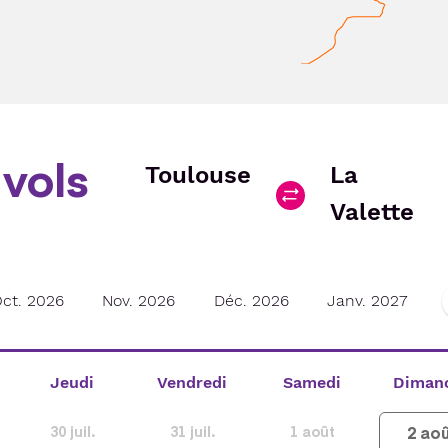
vols
Toulouse
La
Valette
ct. 2026
Nov. 2026
Déc. 2026
Janv. 2027
Jeudi
Vendredi
Samedi
Diman
2
aoû
30
juil.
31
juil.
1
août