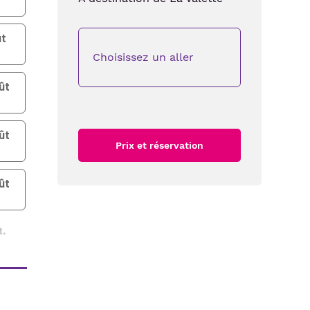
t
Choisissez un aller
ût
ût
Prix et réservation
ût
t.