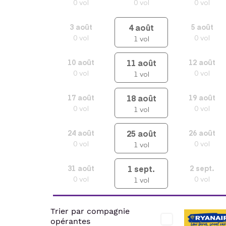
0
vol
0
vol
0
vol
4
août
3
août
5
août
0
vol
0
vol
1
vol
11
août
10
août
12
août
0
vol
0
vol
1
vol
18
août
17
août
19
août
0
vol
0
vol
1
vol
25
août
24
août
26
août
0
vol
0
vol
1
vol
1
sept.
31
août
2
sept.
0
vol
0
vol
1
vol
Trier par compagnie
opérantes