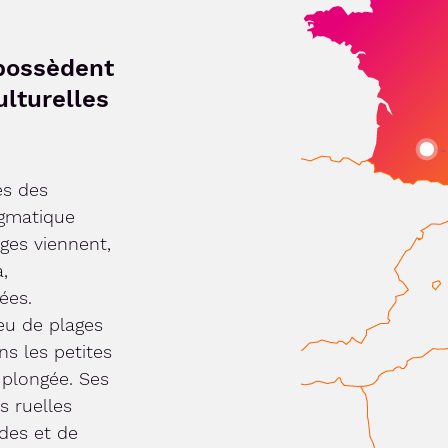
 possèdent
ulturelles
es des
igmatique
ges viennent,
,
ées.
peu de plages
ns les petites
 plongée. Ses
s ruelles
des et de