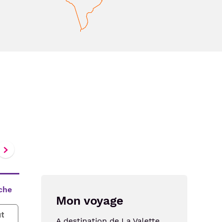
che
Mon voyage
t
A destination de
La Valette