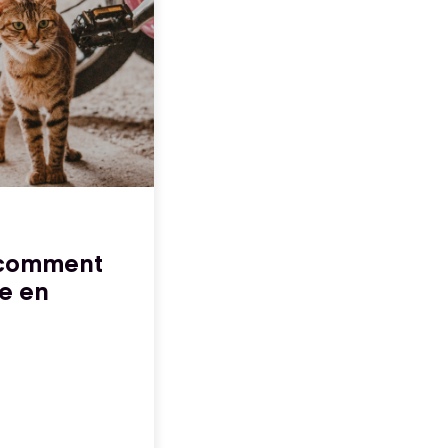
: comment
le en