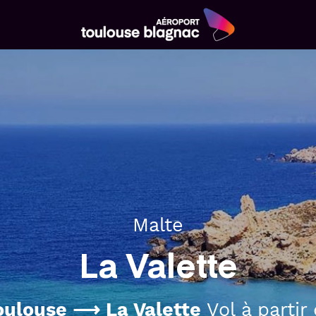
Aéroport
Toulouse
Blagnac
Malte
La Valette
oulouse ⟶ La Valette
Vol à partir