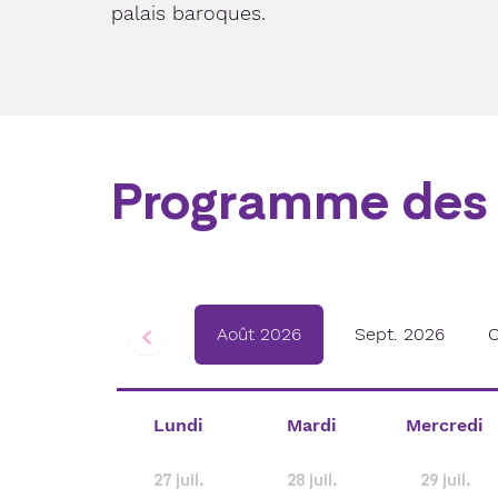
palais baroques.
Programme des 
Août 2026
Sept. 2026
O
Lundi
Mardi
Mercredi
27
juil.
28
juil.
29
juil.