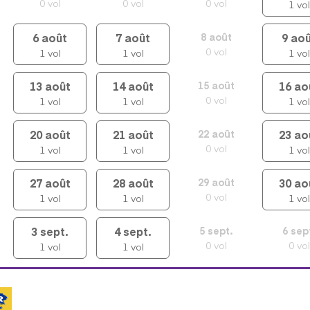
0
vol
0
vol
0
vol
1
vol
6
août
7
août
9
aoû
8
août
0
vol
1
vol
1
vol
1
vol
13
août
14
août
16
ao
15
août
0
vol
1
vol
1
vol
1
vol
20
août
21
août
23
ao
22
août
0
vol
1
vol
1
vol
1
vol
27
août
28
août
30
ao
29
août
0
vol
1
vol
1
vol
1
vol
3
sept.
4
sept.
5
sept.
6
sep
0
vol
0
vol
1
vol
1
vol