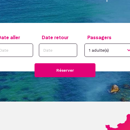
ate aller
Date retour
Passagers
Réserver