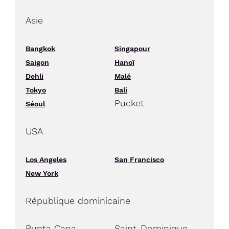
Asie
Bangkok
Singapour
Saigon
Hanoï
Dehli
Malé
Tokyo
Bali
Pucket
Séoul
USA
Los Angeles
San Francisco
New York
République dominicaine
Punta Cana
Saint-Dominique