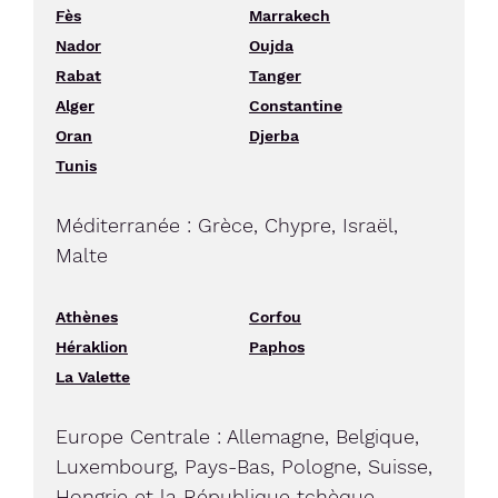
Fès
Marrakech
Nador
Oujda
Rabat
Tanger
Alger
Constantine
Oran
Djerba
Tunis
Méditerranée : Grèce, Chypre, Israël,
Malte
Athènes
Corfou
Héraklion
Paphos
La Valette
Europe Centrale : Allemagne, Belgique,
Luxembourg, Pays-Bas, Pologne, Suisse,
Hongrie et la République tchèque