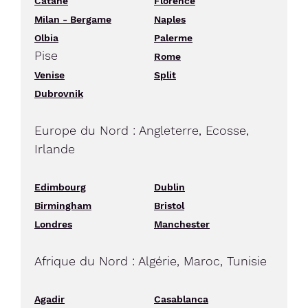
Catane
Florence
Milan - Bergame
Naples
Olbia
Palerme
Pise
Rome
Venise
Split
Dubrovnik
Europe du Nord : Angleterre, Ecosse,
Irlande
Edimbourg
Dublin
Birmingham
Bristol
Londres
Manchester
Afrique du Nord : Algérie, Maroc, Tunisie
Agadir
Casablanca