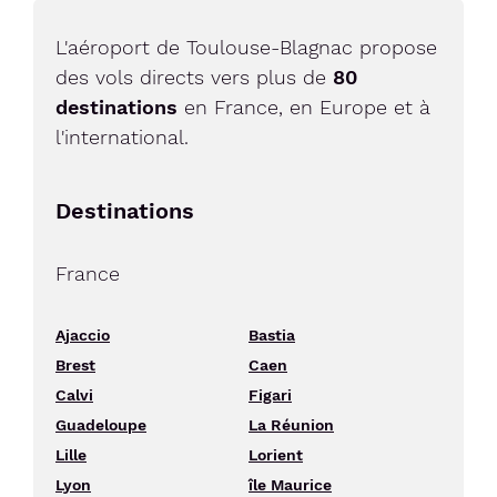
L'aéroport de Toulouse-Blagnac propose
des vols directs vers plus de
80
destinations
en France, en Europe et à
l'international.
Destinations
France
Ajaccio
Bastia
Brest
Caen
Calvi
Figari
Guadeloupe
La Réunion
Lille
Lorient
Lyon
île Maurice