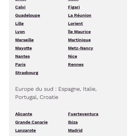
Calvi
Figari
Guadeloupe
La Réunion
Lille
Lorient
Lyon
île Maurice
Marseille
Martinique
Mayotte
Metz-Nancy
Nantes
Nice
Paris
Rennes
Strasbourg
Europe du sud : Espagne, Italie,
Portugal, Croatie
Alicante
Fuerteventura
Grande Canarie
Ibiza
Lanzarote
Madrid