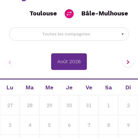
Toulouse
Bâle-Mulhouse
Toutes les compagnies
Août 2026
Lu
Ma
Me
Je
Ve
Sa
Di
27
28
29
30
31
1
2
3
4
5
6
7
8
9