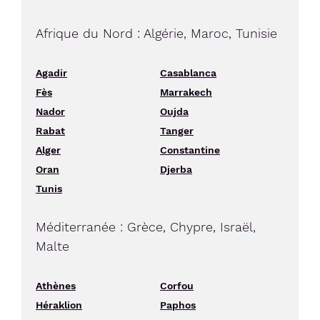
Afrique du Nord : Algérie, Maroc, Tunisie
Agadir
Casablanca
Fès
Marrakech
Nador
Oujda
Rabat
Tanger
Alger
Constantine
Oran
Djerba
Tunis
Méditerranée : Grèce, Chypre, Israël,
Malte
Athènes
Corfou
Héraklion
Paphos