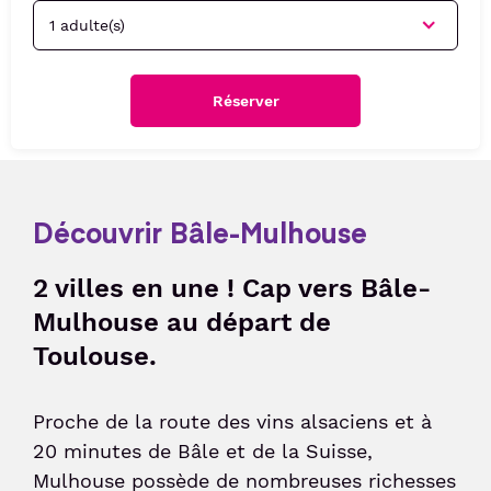
Services
Taxi
Politique sociale
Passer le contrôle sûreté
Week-end friendly
Liaisons Bus
Animations culturelles
Politique sociétale
Passer le contrôles aux frontières
Service Voiturier
Détente et divertissement
Confiance clients
Réserver
Duty-free
Compagnies & Charters
Hôtel et salle de réunion
Consigne et expédition d'objets
Compagnies aériennes
Location de voitures
Station de recharge électrique
Vols Charters
Après votre voyage
Découvrir Bâle-Mulhouse
Réservez votre parking
Shop & Collect
Bagages perdus et objets trouvés
Réservez vos billets d'avion
2 villes en une ! Cap vers Bâle-
Douane
Suivi de commande de billets
Mulhouse au départ de
Toulouse.
Détaxe
Proche de la route des vins alsaciens et à
Passagers
20 minutes de Bâle et de la Suisse,
Mulhouse possède de nombreuses richesses
Voyager en Famille