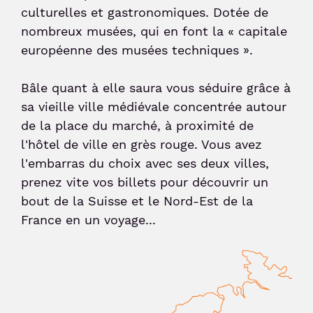
culturelles et gastronomiques. Dotée de
nombreux musées, qui en font la « capitale
Sénior et PMR
européenne des musées techniques ».
Voyageur avec un animal
Bâle quant à elle saura vous séduire grâce à
sa vieille ville médiévale concentrée autour
Enfant non-accompagné
de la place du marché, à proximité de
l'hôtel de ville en grès rouge. Vous avez
l'embarras du choix avec ses deux villes,
Meet & Greet
prenez vite vos billets pour découvrir un
bout de la Suisse et le Nord-Est de la
France en un voyage...