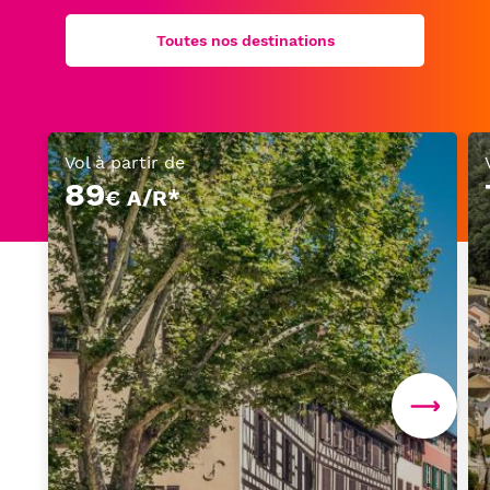
Toutes nos destinations
Vol à partir de
89
€ A/R*