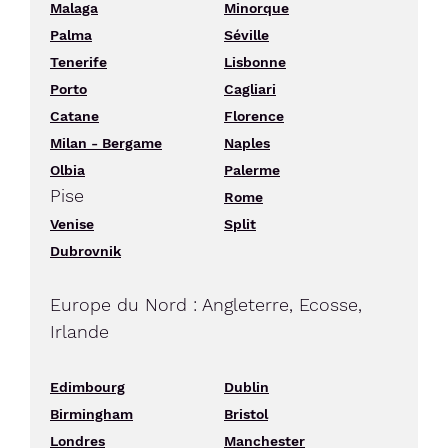
Malaga
Minorque
Palma
Séville
Tenerife
Lisbonne
Porto
Cagliari
Catane
Florence
Milan - Bergame
Naples
Olbia
Palerme
Pise
Rome
Venise
Split
Dubrovnik
Europe du Nord : Angleterre, Ecosse,
Irlande
Edimbourg
Dublin
Birmingham
Bristol
Londres
Manchester