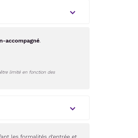
non-accompagné
.
être limité en fonction des
fant les formalités d'entrée et