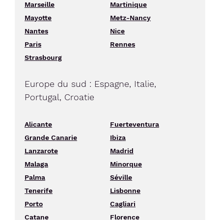
Marseille
Martinique
Mayotte
Metz-Nancy
Nantes
Nice
Paris
Rennes
Strasbourg
Europe du sud : Espagne, Italie,
Portugal, Croatie
Alicante
Fuerteventura
Grande Canarie
Ibiza
Lanzarote
Madrid
Malaga
Minorque
Palma
Séville
Tenerife
Lisbonne
Porto
Cagliari
Catane
Florence