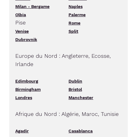
Milan - Bergame
Naples
Olbia
Palerme
Pise
Rome
Venise
Split
Dubrovnik
Europe du Nord : Angleterre, Ecosse,
Irlande
Edimbourg
Dublin
Birmingham
Bristol
Londres
Manchester
Afrique du Nord : Algérie, Maroc, Tunisie
Agadir
Casablanca