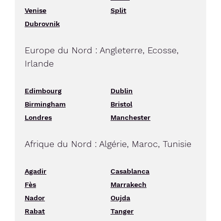
Venise
Split
Dubrovnik
Europe du Nord : Angleterre, Ecosse,
Irlande
Edimbourg
Dublin
Birmingham
Bristol
Londres
Manchester
Afrique du Nord : Algérie, Maroc, Tunisie
Agadir
Casablanca
Fès
Marrakech
Nador
Oujda
Rabat
Tanger