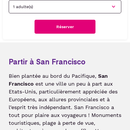
Services
Taxi
Politique sociale
Passer le contrôle sûreté
Week-end friendly
Liaisons Bus
Animations culturelles
Politique sociétale
Passer le contrôles aux frontières
Service Voiturier
Détente et divertissement
Confiance clients
Réserver
Duty-free
Compagnies & Charters
Hôtel et salle de réunion
Consigne et expédition d'objets
Compagnies aériennes
Location de voitures
Station de recharge électrique
Vols Charters
Après votre voyage
Partir à San Francisco
Réservez votre parking
Shop & Collect
Bagages perdus et objets trouvés
Réservez vos billets d'avion
Bien plantée au bord du Pacifique,
San
Douane
Francisco
Suivi de commande de billets
est une ville un peu à part aux
Etats-Unis, particulièrement appréciée des
Détaxe
Européens, aux allures provinciales et à
l’esprit très indépendant. San Francisco a
Passagers
tout pour plaire aux voyageurs ! Monuments
touristiques, plage à perte de vue,
Voyager en Famille