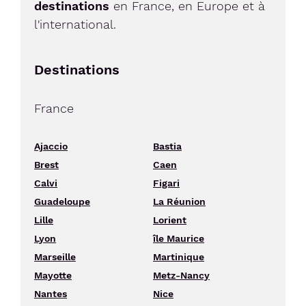
destinations
en France, en Europe et à
l'international.
Destinations
France
Ajaccio
Bastia
Brest
Caen
Calvi
Figari
Guadeloupe
La Réunion
Lille
Lorient
Lyon
île Maurice
Marseille
Martinique
Mayotte
Metz-Nancy
Nantes
Nice