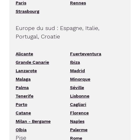
Paris
Rennes
Strasbourg
Europe du sud : Espagne, Italie,
Portugal, Croatie
Alicante
Fuerteventura
Grande Canarie
Ibiza
Lanzarote
Madrid
Malaga
Minorque
Palma
Séville
Tenerife
Lisbonne
Porto
Cagliari
Catane
Florence
Milan - Bergame
Naples
Olbia
Palerme
Pise
Rome