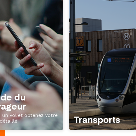
ide du
yageur
 un vol et obtenez votre
Transports
détaillé