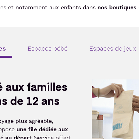
lles et notamment aux enfants dans
nos boutiques 
es
Espaces bébé
Espaces de jeux
é aux familles
Image
ns de 12 ans
voyage plus agréable,
ropose
une file dédiée aux
té au départ
(service offert