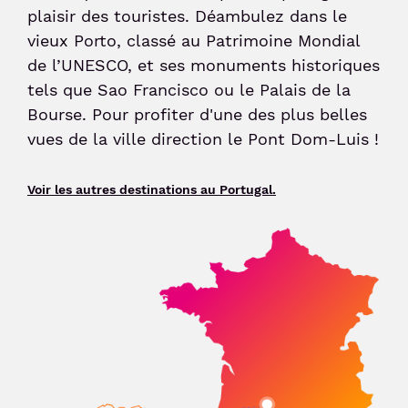
plaisir des touristes. Déambulez dans le
vieux Porto, classé au Patrimoine Mondial
Sénior et PMR
de l’UNESCO, et ses monuments historiques
tels que Sao Francisco ou le Palais de la
Voyageur avec un animal
Bourse. Pour profiter d'une des plus belles
vues de la ville direction le Pont Dom-Luis !
Enfant non-accompagné
Voir les autres destinations au Portugal.
Meet & Greet