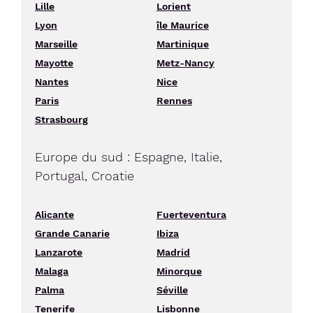
Lille
Lorient
Lyon
île Maurice
Marseille
Martinique
Mayotte
Metz-Nancy
Nantes
Nice
Paris
Rennes
Strasbourg
Europe du sud : Espagne, Italie,
Portugal, Croatie
Alicante
Fuerteventura
Grande Canarie
Ibiza
Lanzarote
Madrid
Malaga
Minorque
Palma
Séville
Tenerife
Lisbonne