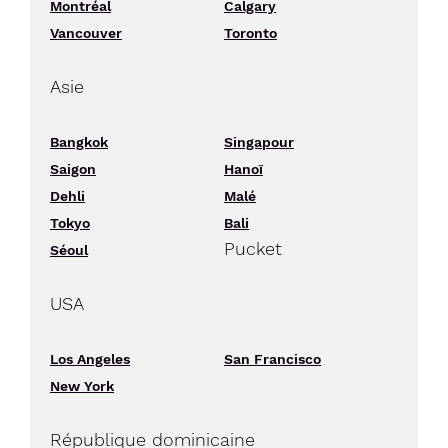
Montréal
Calgary
Vancouver
Toronto
Asie
Bangkok
Singapour
Saigon
Hanoï
Dehli
Malé
Tokyo
Bali
Pucket
Séoul
USA
Los Angeles
San Francisco
New York
République dominicaine