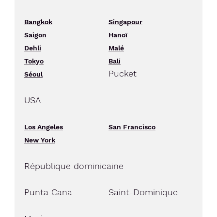
Bangkok
Singapour
Saigon
Hanoï
Dehli
Malé
Tokyo
Bali
Pucket
Séoul
USA
Los Angeles
San Francisco
New York
République dominicaine
Punta Cana
Saint-Dominique