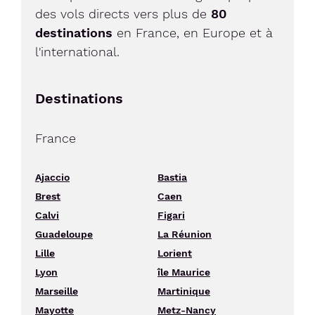
des vols directs vers plus de
80
destinations
en France, en Europe et à
l'international.
Destinations
France
Ajaccio
Bastia
Brest
Caen
Calvi
Figari
Guadeloupe
La Réunion
Lille
Lorient
Lyon
île Maurice
Marseille
Martinique
Mayotte
Metz-Nancy