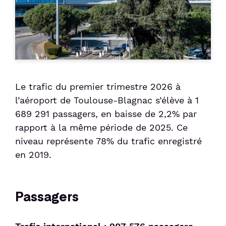
Services
Taxi
Politique sociale
Passer le contrôle sûreté
Week-end friendly
Liaisons Bus
Animations culturelles
Politique sociétale
Passer le contrôles aux frontières
Service Voiturier
Détente et divertissement
Confiance clients
Duty-free
Compagnies & Charters
Hôtel et salle de réunion
Consigne et expédition d'objets
Compagnies aériennes
Location de voitures
Station de recharge électrique
Le trafic du premier trimestre 2026 à
Vols Charters
l’aéroport de Toulouse-Blagnac s’élève à 1
Après votre voyage
Réservez votre parking
689 291 passagers, en baisse de 2,2% par
Shop & Collect
Bagages perdus et objets trouvés
Réservez vos billets d'avion
rapport à la même période de 2025. Ce
niveau représente 78% du trafic enregistré
Douane
Suivi de commande de billets
en 2019.
Détaxe
Passagers
Passagers
Voyager en Famille