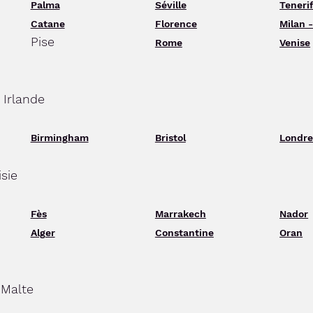
Palma
Séville
Teneri
Catane
Florence
Milan 
Pise
Rome
Venise
 Irlande
Birmingham
Bristol
Londre
isie
Fès
Marrakech
Nador
Alger
Constantine
Oran
 Malte