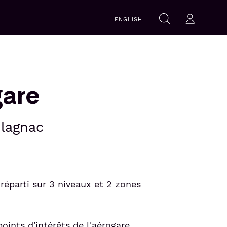
Recherche
ENGLISH
Rechercher
Se con
gare
Blagnac
réparti sur 3 niveaux et 2 zones
oints d'intérêts de l'aérogare.