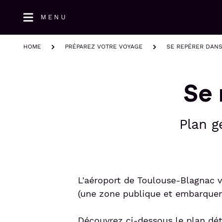
Aller
MENU
au
contenu
principal
HOME
PRÉPAREZ VOTRE VOYAGE
SE REPÉRER DANS
Se 
Plan g
L'aéroport de Toulouse-Blagnac 
(une zone publique et embarquem
Découvrez ci-dessous le plan déta