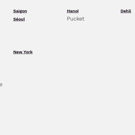
Saigon
Hanoï
Dehli
Pucket
Séoul
New York
e