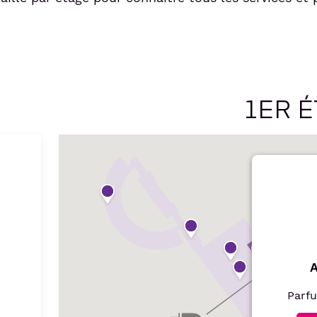
1ER 
A
Parf