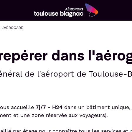
Aéroport
Toulouse
 L'AÉROGARE
Blagnac
repérer dans l'aéro
énéral de l'aéroport de Toulouse-
vous accueille
7j/7 - H24
dans un bâtiment unique, 
ent et une zone réservée aux voyageurs).
illé par étage pour connaître tous les services et p