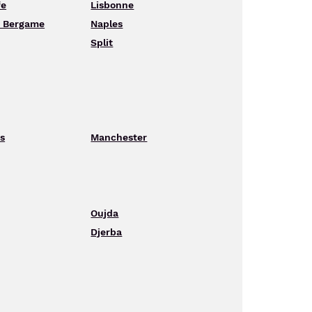
fe
Lisbonne
- Bergame
Naples
Split
s
Manchester
Oujda
Djerba