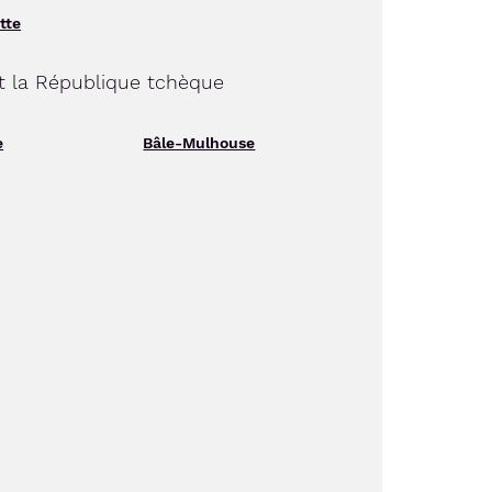
tte
et la République tchèque
e
Bâle-Mulhouse