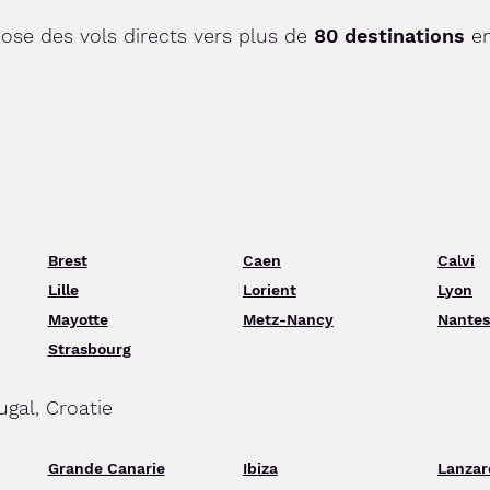
ose des vols directs vers plus de
80 destinations
en
Brest
Caen
Calvi
Lille
Lorient
Lyon
Mayotte
Metz-Nancy
Nante
Strasbourg
ugal, Croatie
Grande Canarie
Ibiza
Lanzar