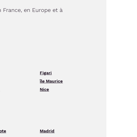
 France, en Europe et à
Figari
île Maurice
s
Nice
ote
Madrid