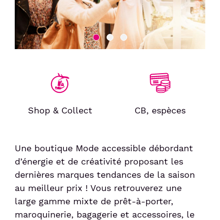
Services
Taxi
Politique sociale
Passer le contrôle sûreté
Week-end friendly
Liaisons Bus
Animations culturelles
Politique sociétale
Passer le contrôles aux frontières
Service Voiturier
Détente et divertissement
Confiance clients
Duty-free
Compagnies & Charters
Hôtel et salle de réunion
Consigne et expédition d'objets
Compagnies aériennes
Location de voitures
Station de recharge électrique
Vols Charters
Après votre voyage
Réservez votre parking
Shop & Collect
CB, espèces
Shop & Collect
Bagages perdus et objets trouvés
Réservez vos billets d'avion
Douane
Suivi de commande de billets
Une boutique Mode accessible débordant
Détaxe
d’énergie et de créativité proposant les
dernières marques tendances de la saison
au meilleur prix ! Vous retrouverez une
Passagers
large gamme mixte de prêt-à-porter,
maroquinerie, bagagerie et accessoires, le
Voyager en Famille