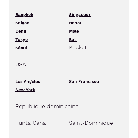
Bangkok
Singapour
Saigon
Hanoï
Dehli
Malé
Tokyo
Bali
Pucket
Séoul
USA
Los Angeles
San Francisco
New York
République dominicaine
Punta Cana
Saint-Dominique