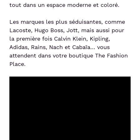
tout dans un espace moderne et coloré.
Sénior et PMR
Les marques les plus séduisantes, comme
Lacoste, Hugo Boss, Jott, mais aussi pour
Voyageur avec un animal
la première fois Calvin Klein, Kipling,
Adidas, Rains, Nach et Cabaïa… vous
Enfant non-accompagné
attendent dans votre boutique The Fashion
Place.
Meet & Greet