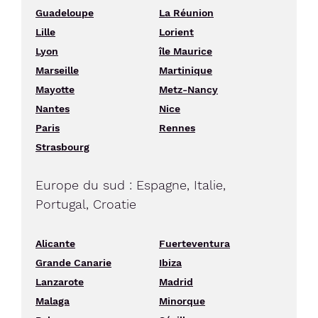
Guadeloupe
La Réunion
Lille
Lorient
Lyon
île Maurice
Marseille
Martinique
Mayotte
Metz-Nancy
Nantes
Nice
Paris
Rennes
Strasbourg
Europe du sud : Espagne, Italie,
Portugal, Croatie
Alicante
Fuerteventura
Grande Canarie
Ibiza
Lanzarote
Madrid
Malaga
Minorque