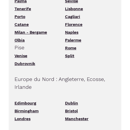
Palma
Séville
Tenerife
Lisbonne
Porto
Cagliari
Catane
Florence
Milan - Bergame
Naples
Olbia
Palerme
Pise
Rome
Venise
Split
Dubrovnik
Europe du Nord : Angleterre, Ecosse,
Irlande
Edimbourg
Dublin
Birmingham
Bristol
Londres
Manchester