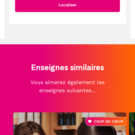
Localiser
Enseignes similaires
Vous aimerez également les
enseignes suivantes...
COUP DE CŒUR