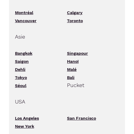
Montréal
Calgary
Vancouver
Toronto
Asie
Bangkok
Singapour
Saigon
Hanoï
Dehli
Malé
Tokyo
Bali
Pucket
Séoul
USA
Los Angeles
San Francisco
New York