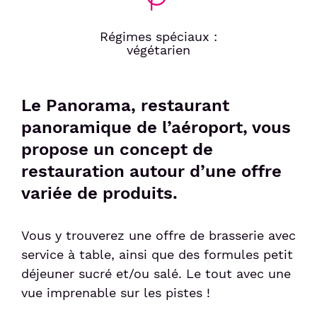
Régimes spéciaux :
Sénior et PMR
végétarien
Voyageur avec un animal
Le Panorama, restaurant
Enfant non-accompagné
panoramique de l’aéroport, vous
propose un concept de
Meet & Greet
restauration autour d’une offre
variée de produits.
Vous y trouverez une offre de brasserie avec
service à table, ainsi que des formules petit
déjeuner sucré et/ou salé. Le tout avec une
vue imprenable sur les pistes !