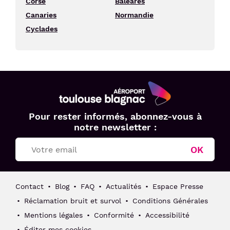
Corse
Baléares
Canaries
Normandie
Cyclades
Aéroport
Pour rester informés, abonnez-vous à
Toulouse
notre newsletter :
Blagnac
OK
Contact
Blog
FAQ
Actualités
Espace Presse
Réclamation bruit et survol
Conditions Générales
Mentions légales
Conformité
Accessibilité
Éditer mes cookies