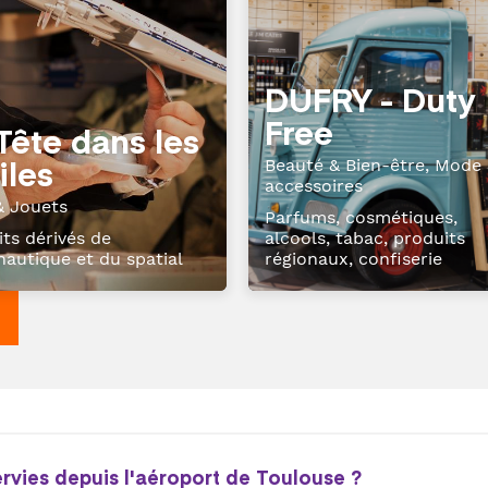
DUFRY - Duty
Free
Tête dans les
iles
Beauté & Bien-être, Mode
accessoires
& Jouets
Parfums, cosmétiques,
ts dérivés de
alcools, tabac, produits
nautique et du spatial
régionaux, confiserie
ervies depuis l'aéroport de Toulouse ?