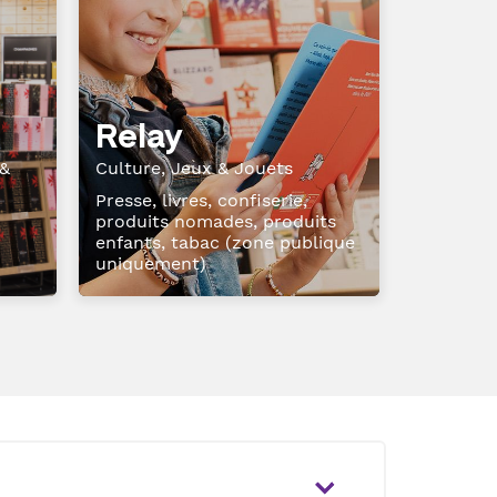
Relay
 &
Culture, Jeux & Jouets
Presse, livres, confiserie,
produits nomades, produits
enfants, tabac (zone publique
uniquement)