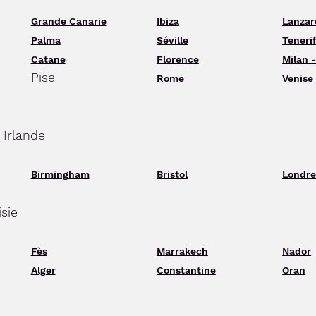
Grande Canarie
Ibiza
Lanzar
Palma
Séville
Teneri
Catane
Florence
Milan 
Pise
Rome
Venise
 Irlande
Birmingham
Bristol
Londre
isie
Fès
Marrakech
Nador
Alger
Constantine
Oran