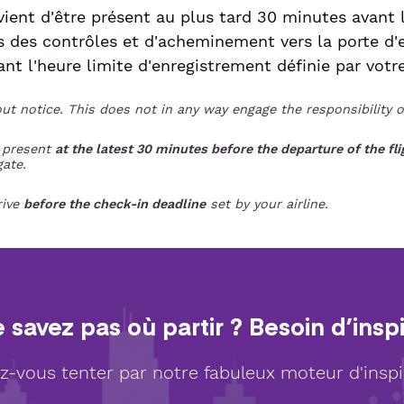
ient d'être présent au plus tard 30 minutes avant l
s des contrôles et d'acheminement vers la porte d
vant l'heure limite d'enregistrement définie par vot
t notice. This does not in any way engage the responsibility of
e present
at the latest 30 minutes before the departure of the fl
gate.
rive
before the check-in deadline
set by your airline.
 savez pas où partir ? Besoin d’inspi
z-vous tenter par notre fabuleux moteur d'inspi