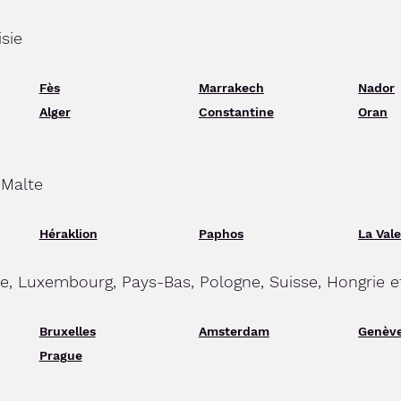
isie
Fès
Marrakech
Nador
Alger
Constantine
Oran
 Malte
Héraklion
Paphos
La Vale
ue, Luxembourg, Pays-Bas, Pologne, Suisse, Hongrie 
Bruxelles
Amsterdam
Genèv
Prague