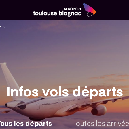
Aéroport
Toulouse
RTS
Blagnac
Infos vols départs
ous les départs
Toutes les arrivé