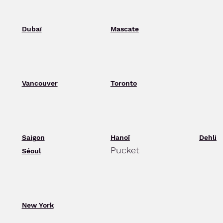
Dubaï
Mascate
Vancouver
Toronto
Saigon
Hanoï
Dehli
Pucket
Séoul
New York