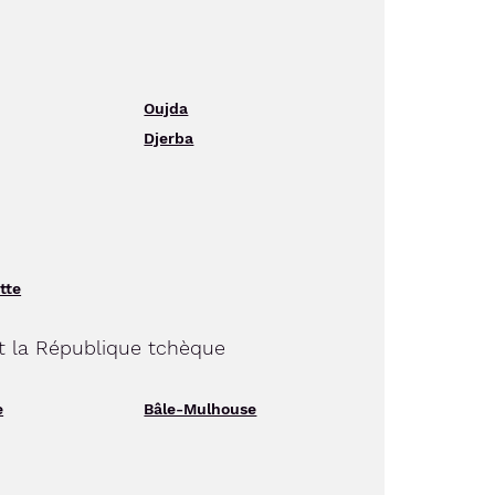
Oujda
Djerba
tte
et la République tchèque
e
Bâle-Mulhouse