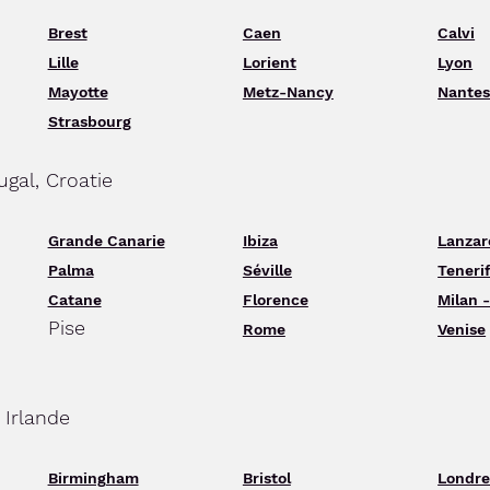
Brest
Caen
Calvi
Lille
Lorient
Lyon
Mayotte
Metz-Nancy
Nante
Strasbourg
ugal, Croatie
Grande Canarie
Ibiza
Lanzar
Palma
Séville
Teneri
Catane
Florence
Milan 
Pise
Rome
Venise
 Irlande
Birmingham
Bristol
Londre