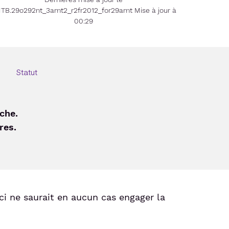
TB.29o292nt_3amt2_r2fr2012_for29amt Mise à jour à
00:29
Statut
che.
res.
eci ne saurait en aucun cas engager la