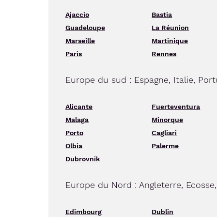
Ajaccio
Bastia
Guadeloupe
La Réunion
Marseille
Martinique
Paris
Rennes
Europe du sud : Espagne, Italie, Port
Alicante
Fuerteventura
Malaga
Minorque
Porto
Cagliari
Olbia
Palerme
Dubrovnik
Europe du Nord : Angleterre, Ecosse,
Edimbourg
Dublin