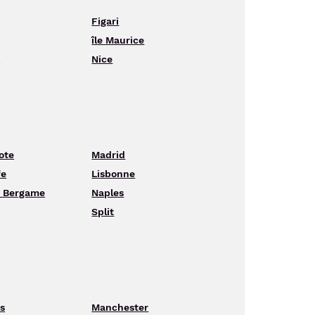
Figari
île Maurice
s
Nice
ote
Madrid
fe
Lisbonne
- Bergame
Naples
Split
s
Manchester