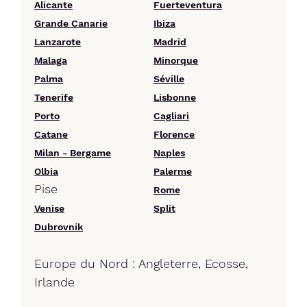
Alicante
Fuerteventura
Grande Canarie
Ibiza
Lanzarote
Madrid
Malaga
Minorque
Palma
Séville
Tenerife
Lisbonne
Porto
Cagliari
Catane
Florence
Milan - Bergame
Naples
Olbia
Palerme
Pise
Rome
Venise
Split
Dubrovnik
Europe du Nord : Angleterre, Ecosse,
Irlande