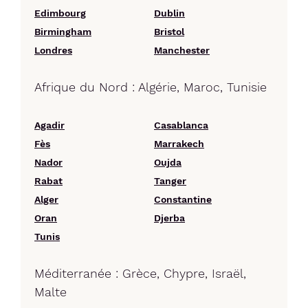
Edimbourg
Dublin
Birmingham
Bristol
Londres
Manchester
Afrique du Nord : Algérie, Maroc, Tunisie
Agadir
Casablanca
Fès
Marrakech
Nador
Oujda
Rabat
Tanger
Alger
Constantine
Oran
Djerba
Tunis
Méditerranée : Grèce, Chypre, Israël,
Malte