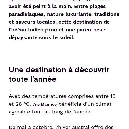
avoir été peint à la main. Entre plages
paradisiaques, nature luxuriante, traditions
Sénior et PMR
et saveurs locales, cette destination de
l’océan Indien promet une parenthèse
Voyageur avec un animal
dépaysante sous le soleil.
Enfant non-accompagné
Une destination à découvrir
Meet & Greet
toute l’année
Avec des températures comprises entre 18
et 28 °C,
bénéficie d’un climat
l’île Maurice
agréable tout au long de l’année.
De mai à octobre, l’hiver austral offre des