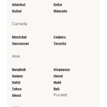
Istanbul
Doha
Dubaï
Mascate
Canada
Montréal
Calgary
Vancouver
Toronto
Asie
Bangkok
Singapour
Saigon
Hanoï
Dehli
Malé
Tokyo
Bali
Pucket
Séoul