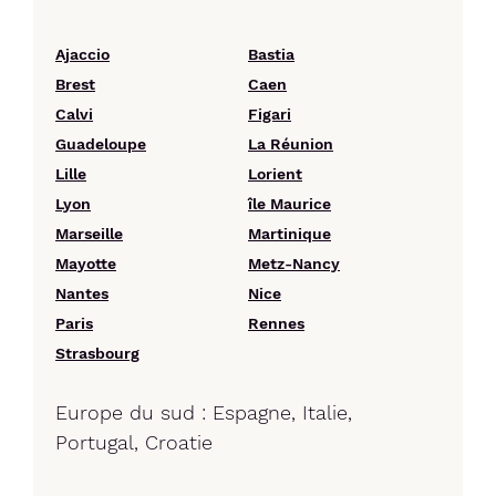
Ajaccio
Bastia
Brest
Caen
Calvi
Figari
Guadeloupe
La Réunion
Lille
Lorient
Lyon
île Maurice
Marseille
Martinique
Mayotte
Metz-Nancy
Nantes
Nice
Paris
Rennes
Strasbourg
Europe du sud : Espagne, Italie,
Portugal, Croatie