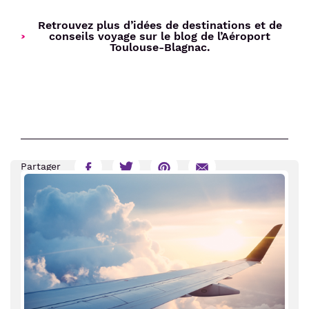
Retrouvez plus d’idées de destinations et de
conseils voyage sur le blog de l’Aéroport
Toulouse-Blagnac.
Partager
Partager
Partager
Partager
Partager
sur
sur
sur
par
Facebook
Twitter
Pinterest
E-
mail