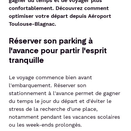
gagner du temps et de voyager plus
confortablement. Découvrez comment
Sénior et PMR
optimiser votre départ depuis Aéroport
Toulouse-Blagnac.
Voyageur avec un animal
Réserver son parking à
l'avance pour partir l'esprit
Enfant non-accompagné
tranquille
Meet & Greet
Le voyage commence bien avant
l'embarquement. Réserver son
stationnement à l'avance permet de gagner
du temps le jour du départ et d'éviter le
stress de la recherche d'une place,
notamment pendant les vacances scolaires
ou les week-ends prolongés.