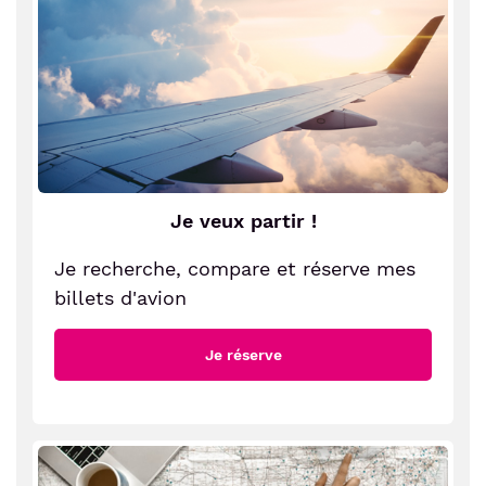
sur
sur
sur
par
Facebook
Twitter
Pinterest
E-
mail
Je veux partir !
Je recherche, compare et réserve mes
billets d'avion
Je réserve