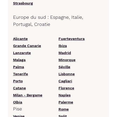
Strasbourg
Europe du sud : Espagne, Italie,
Portugal, Croatie
Alicante
Fuerteventura
Grande Canarie
Ibiza
Lanzarote
Madrid
Malaga
Minorque
Palma
Séville
Tenerife
Lisbonne
Porto
Cagliari
Catane
Florence
Milan - Bergame
Naples
Olbia
Palerme
Pise
Rome
Venise
Split