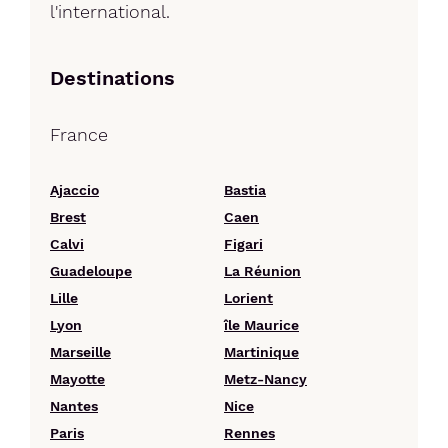
l'international.
Destinations
France
Ajaccio
Bastia
Brest
Caen
Calvi
Figari
Guadeloupe
La Réunion
Lille
Lorient
Lyon
île Maurice
Marseille
Martinique
Mayotte
Metz-Nancy
Nantes
Nice
Paris
Rennes