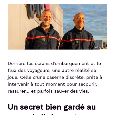
Services
Taxi
Politique sociale
Passer le contrôle sûreté
Week-end friendly
Liaisons Bus
Animations culturelles
Politique sociétale
Passer le contrôles aux frontières
Service Voiturier
Détente et divertissement
Confiance clients
Duty-free
Compagnies & Charters
Hôtel et salle de réunion
Consigne et expédition d'objets
Compagnies aériennes
Location de voitures
Station de recharge électrique
Vols Charters
Après votre voyage
Réservez votre parking
Shop & Collect
Bagages perdus et objets trouvés
Derrière les écrans d’embarquement et le
Réservez vos billets d'avion
flux des voyageurs, une autre réalité se
Douane
Suivi de commande de billets
joue. Celle d’une caserne discrète, prête à
Détaxe
intervenir à tout moment pour secourir,
rassurer… et parfois sauver des vies.
Passagers
Un secret bien gardé au
Voyager en Famille