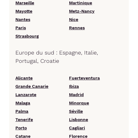
Marseille
Martinique
Mayotte
Metz-Nancy
Nantes
Nice
Paris
Rennes
Strasbourg
Europe du sud : Espagne, Italie,
Portugal, Croatie
Alicante
Fuerteventura
Grande Canarie
Ibiza
Lanzarote
Madrid
Malaga
Minorque
Palma
Séville
Tenerife
Lisbonne
Porto
Cagliari
Catane
Florence