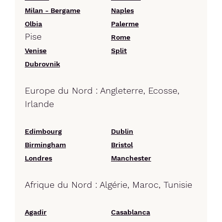
Milan - Bergame
Naples
Olbia
Palerme
Pise
Rome
Venise
Split
Dubrovnik
Europe du Nord : Angleterre, Ecosse,
Irlande
Edimbourg
Dublin
Birmingham
Bristol
Londres
Manchester
Afrique du Nord : Algérie, Maroc, Tunisie
Agadir
Casablanca