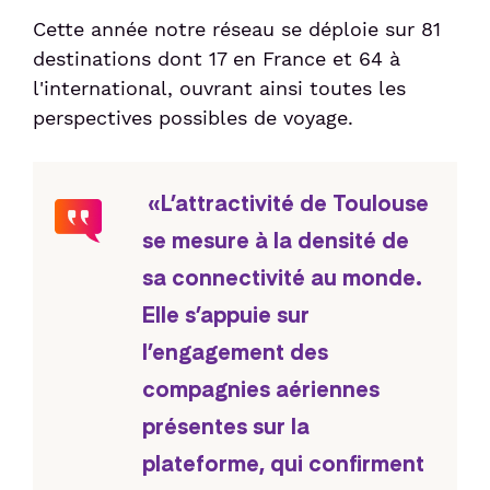
Cette année notre réseau se déploie sur 81
destinations dont 17 en France et 64 à
Sénior et PMR
l'international, ouvrant ainsi toutes les
perspectives possibles de voyage.
Voyageur avec un animal
Enfant non-accompagné
«L’attractivité de Toulouse
se mesure à la densité de
Meet & Greet
sa connectivité au monde.
Elle s’appuie sur
l’engagement des
compagnies aériennes
présentes sur la
plateforme, qui confirment