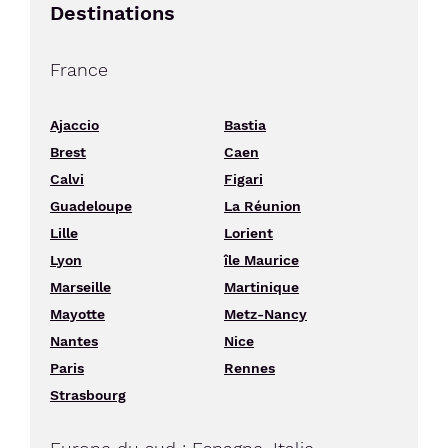
Destinations
France
Ajaccio
Bastia
Brest
Caen
Calvi
Figari
Guadeloupe
La Réunion
Lille
Lorient
Lyon
île Maurice
Marseille
Martinique
Mayotte
Metz-Nancy
Nantes
Nice
Paris
Rennes
Strasbourg