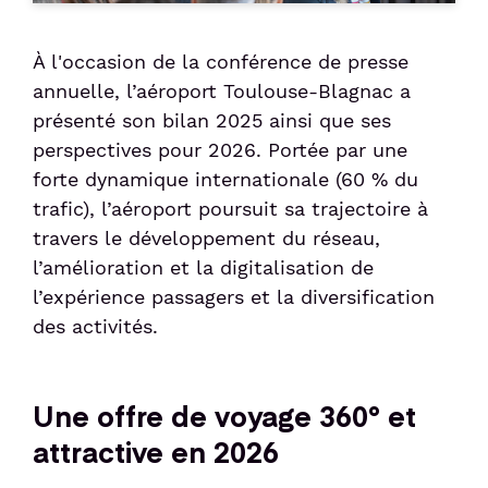
Services
Taxi
Politique sociale
Passer le contrôle sûreté
Week-end friendly
Liaisons Bus
Animations culturelles
Politique sociétale
À l'occasion de la conférence de presse
Passer le contrôles aux frontières
annuelle, l’aéroport Toulouse-Blagnac a
Service Voiturier
Détente et divertissement
Confiance clients
Duty-free
Compagnies & Charters
présenté son bilan 2025 ainsi que ses
Hôtel et salle de réunion
perspectives pour 2026. Portée par une
Consigne et expédition d'objets
Compagnies aériennes
Location de voitures
forte dynamique internationale (60 % du
Station de recharge électrique
Vols Charters
trafic), l’aéroport poursuit sa trajectoire à
Après votre voyage
Réservez votre parking
travers le développement du réseau,
Shop & Collect
Bagages perdus et objets trouvés
l’amélioration et la digitalisation de
Réservez vos billets d'avion
l’expérience passagers et la diversification
Douane
Suivi de commande de billets
des activités.
Détaxe
Une offre de voyage 360° et
Passagers
attractive en 2026
Voyager en Famille