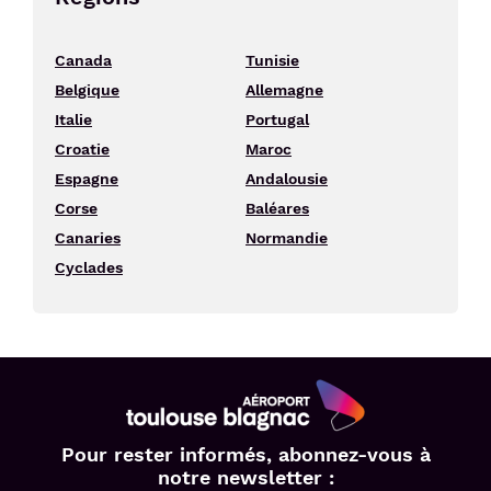
Canada
Tunisie
Belgique
Allemagne
Italie
Portugal
Croatie
Maroc
Espagne
Andalousie
Corse
Baléares
Canaries
Normandie
Cyclades
Aéroport
Pour rester informés, abonnez-vous à
Toulouse
notre newsletter :