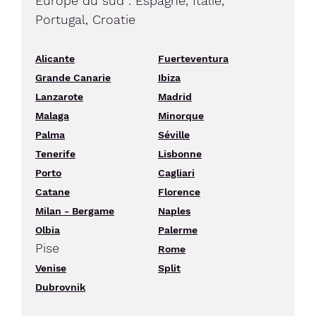
Europe du sud : Espagne, Italie,
Portugal, Croatie
Alicante
Fuerteventura
Grande Canarie
Ibiza
Lanzarote
Madrid
Malaga
Minorque
Palma
Séville
Tenerife
Lisbonne
Porto
Cagliari
Catane
Florence
Milan - Bergame
Naples
Olbia
Palerme
Pise
Rome
Venise
Split
Dubrovnik