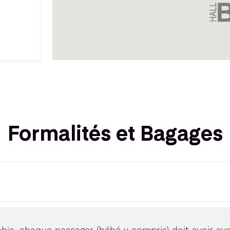
Formalités et Bagages
abia, chaque passager (bébé y compris) doit avoir av