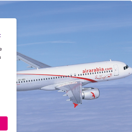
t
e
a