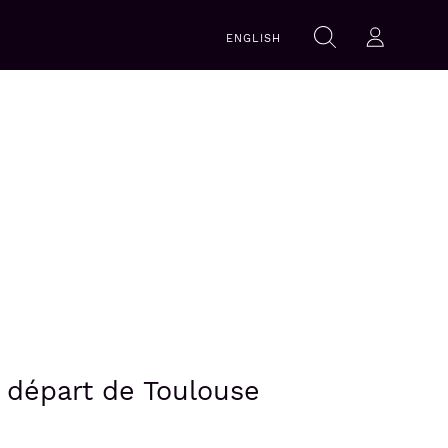
Recherche
ENGLISH
Rechercher
Se con
u départ de Toulouse