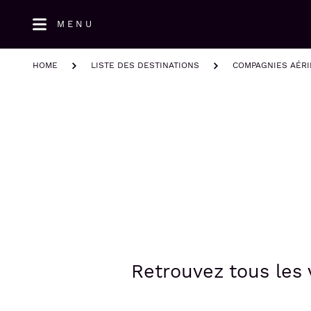
Aller
MENU
au
contenu
principal
HOME
LISTE DES DESTINATIONS
COMPAGNIES AÉR
Retrouvez tous les 