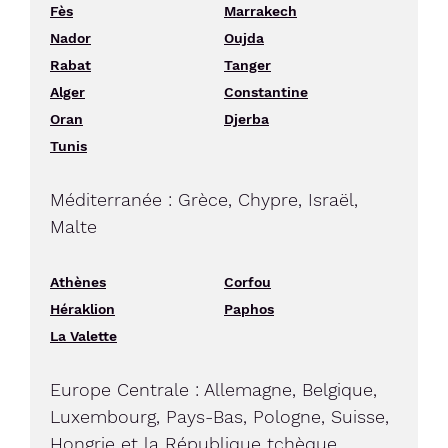
Fès
Marrakech
Nador
Oujda
Rabat
Tanger
Alger
Constantine
Oran
Djerba
Tunis
Méditerranée : Grèce, Chypre, Israël,
Malte
Athènes
Corfou
Héraklion
Paphos
La Valette
Europe Centrale : Allemagne, Belgique,
Luxembourg, Pays-Bas, Pologne, Suisse,
Hongrie et la République tchèque