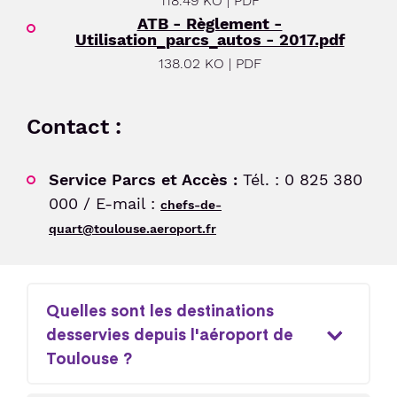
118.49 KO | PDF
ATB - Règlement -
Utilisation_parcs_autos - 2017.pdf
Sénior et PMR
138.02 KO | PDF
Voyageur avec un animal
Contact :
Enfant non-accompagné
Service Parcs et Accès :
Tél. : 0 825 380
000 / E-mail :
Meet & Greet
chefs-de-
quart@toulouse.aeroport.fr
Quelles sont les destinations
desservies depuis l'aéroport de
Toulouse ?