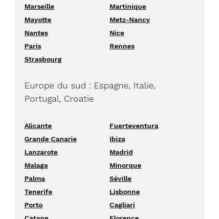
Marseille
Martinique
Mayotte
Metz-Nancy
Nantes
Nice
Paris
Rennes
Strasbourg
Europe du sud : Espagne, Italie,
Portugal, Croatie
Alicante
Fuerteventura
Grande Canarie
Ibiza
Lanzarote
Madrid
Malaga
Minorque
Palma
Séville
Tenerife
Lisbonne
Porto
Cagliari
Catane
Florence