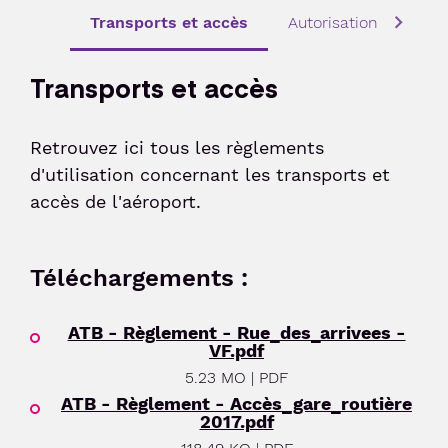
Services
Taxi
Politique sociale
Passer le contrôle sûreté
Transports et accès
Autorisations d’accès
Week-end friendly
Liaisons Bus
Animations culturelles
Politique sociétale
Passer le contrôles aux frontières
Transports et accès
Service Voiturier
Détente et divertissement
Confiance clients
Duty-free
Compagnies & Charters
Hôtel et salle de réunion
Consigne et expédition d'objets
Compagnies aériennes
Location de voitures
Retrouvez ici tous les règlements
Station de recharge électrique
d'utilisation concernant les transports et
Vols Charters
accès de l'aéroport.
Après votre voyage
Réservez votre parking
Shop & Collect
Bagages perdus et objets trouvés
Réservez vos billets d'avion
Téléchargements :
Douane
Suivi de commande de billets
Détaxe
ATB - Règlement - Rue_des_arrivees -
VF.pdf
5.23 MO | PDF
Passagers
ATB - Règlement - Accès_gare_routière
2017.pdf
Voyager en Famille