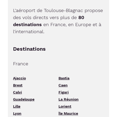
L'aéroport de Toulouse-Blagnac propose
des vols directs vers plus de
80
destinations
en France, en Europe et à
l'international.
Destinations
France
Ajaccio
Bastia
Brest
Caen
Calvi
Figari
Guadeloupe
La Réunion
Lille
Lorient
Lyon
île Maurice