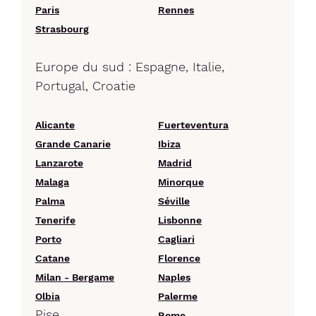
Paris
Rennes
Strasbourg
Europe du sud : Espagne, Italie,
Portugal, Croatie
Alicante
Fuerteventura
Grande Canarie
Ibiza
Lanzarote
Madrid
Malaga
Minorque
Palma
Séville
Tenerife
Lisbonne
Porto
Cagliari
Catane
Florence
Milan - Bergame
Naples
Olbia
Palerme
Pise
Rome