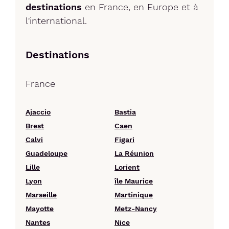
destinations
en France, en Europe et à
l'international.
Destinations
France
Ajaccio
Bastia
Brest
Caen
Calvi
Figari
Guadeloupe
La Réunion
Lille
Lorient
Lyon
île Maurice
Marseille
Martinique
Mayotte
Metz-Nancy
Nantes
Nice