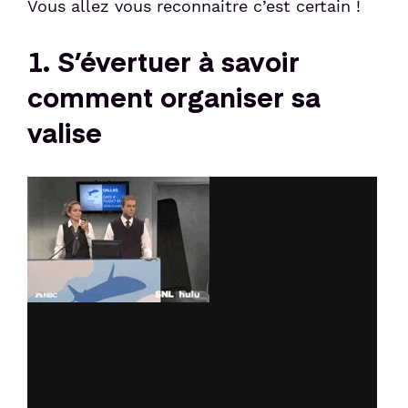
Vous allez vous reconnaitre c’est certain !
Sénior et PMR
1. S’évertuer à savoir
comment organiser sa
Voyageur avec un animal
valise
Enfant non-accompagné
Meet & Greet