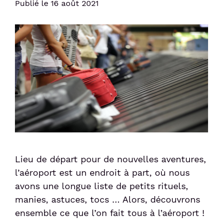
Services
Taxi
Publié le 16 août 2021
Politique sociale
Passer le contrôle sûreté
Week-end friendly
Liaisons Bus
Animations culturelles
Politique sociétale
Passer le contrôles aux frontières
Service Voiturier
Détente et divertissement
Confiance clients
Duty-free
Compagnies & Charters
Hôtel et salle de réunion
Consigne et expédition d'objets
Compagnies aériennes
Location de voitures
Station de recharge électrique
Vols Charters
Après votre voyage
Réservez votre parking
Shop & Collect
Bagages perdus et objets trouvés
Réservez vos billets d'avion
Douane
Suivi de commande de billets
Lieu de départ pour de nouvelles aventures,
Détaxe
l’aéroport est un endroit à part, où nous
avons une longue liste de petits rituels,
Passagers
manies, astuces, tocs … Alors, découvrons
ensemble ce que l’on fait tous à l’aéroport !
Voyager en Famille