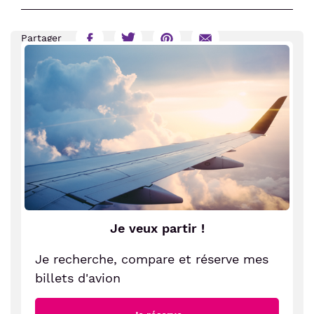
Partager
Partager
Partager
Partager
Partager
sur
sur
sur
par
Facebook
Twitter
Pinterest
E-
mail
Je veux partir !
Je recherche, compare et réserve mes
billets d'avion