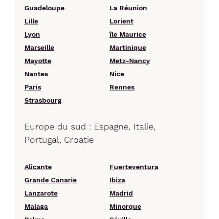
Guadeloupe
La Réunion
Lille
Lorient
Lyon
île Maurice
Marseille
Martinique
Mayotte
Metz-Nancy
Nantes
Nice
Paris
Rennes
Strasbourg
Europe du sud : Espagne, Italie,
Portugal, Croatie
Alicante
Fuerteventura
Grande Canarie
Ibiza
Lanzarote
Madrid
Malaga
Minorque