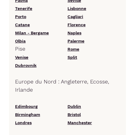
Palma
Séville
Tenerife
Lisbonne
Porto
Cagliari
Catane
Florence
Milan - Bergame
Naples
Olbia
Palerme
Pise
Rome
Venise
Split
Dubrovnik
Europe du Nord : Angleterre, Ecosse,
Irlande
Edimbourg
Dublin
Birmingham
Bristol
Londres
Manchester