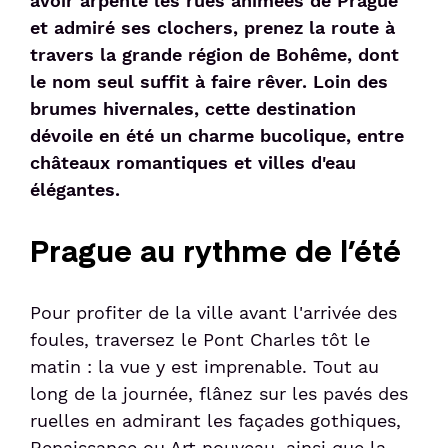
avoir arpenté les rues animées de Prague
et admiré ses clochers, prenez la route à
Sénior et PMR
travers la grande région de Bohême, dont
le nom seul suffit à faire rêver. Loin des
brumes hivernales, cette destination
Voyageur avec un animal
dévoile en été un charme bucolique, entre
châteaux romantiques et villes d'eau
Enfant non-accompagné
élégantes.
Meet & Greet
Prague au rythme de l’été
Pour profiter de la ville avant l'arrivée des
foules, traversez le Pont Charles tôt le
matin : la vue y est imprenable. Tout au
long de la journée, flânez sur les pavés des
ruelles en admirant les façades gothiques,
Renaissance ou Art nouveau, ainsi que la