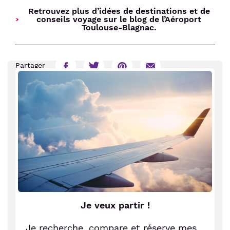
Retrouvez plus d’idées de destinations et de
conseils voyage sur le blog de l’Aéroport
Toulouse-Blagnac.
Partager
Partager
Partager
Partager
Partager
sur
sur
sur
par
Facebook
Twitter
Pinterest
E-
mail
Je veux partir !
Je recherche, compare et réserve mes