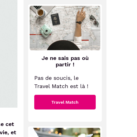
Je ne sais pas où
partir !
Pas de soucis, le
Travel Match est là !
Travel Match
se cet
ie, et