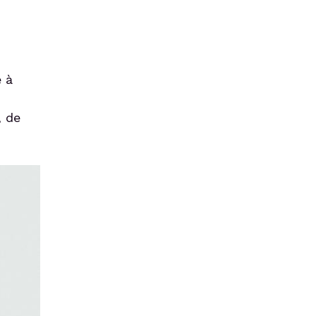
e à
, de