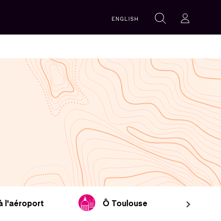
Recherche
ENGLISH
Rechercher
Se con
à l'aéroport
Ô Toulouse
Ôri