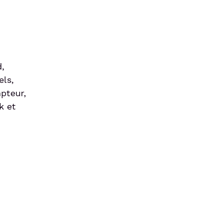
d,
els,
pteur,
k et