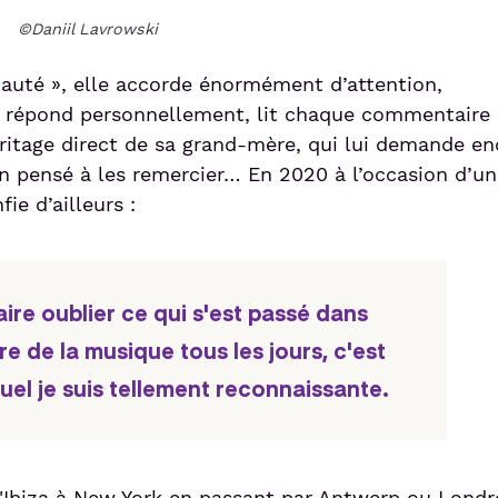
©Daniil Lavrowski
nauté », elle accorde énormément d’attention,
ie répond personnellement, lit chaque commentaire 
éritage direct de sa grand-mère, qui lui demande en
n pensé à les remercier… En 2020 à l’occasion d’un
ie d’ailleurs :
ire oublier ce qui s'est passé dans
ire de la musique tous les jours, c'est
el je suis tellement reconnaissante.
'Ibiza à New York en passant par Antwerp ou Londr