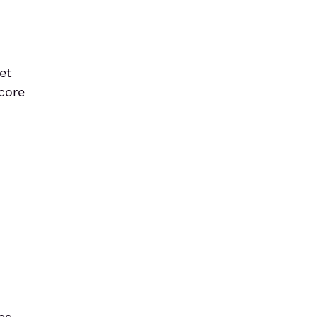
et
core
es,